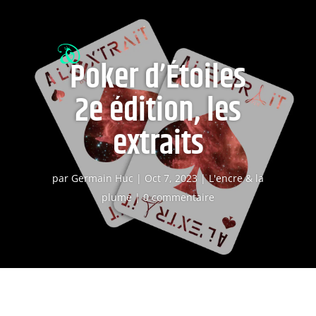
Poker d’Étoiles
2e édition, les
extraits
par
Germain Huc
|
Oct 7, 2023
|
L'encre & la
plume
|
0 commentaire