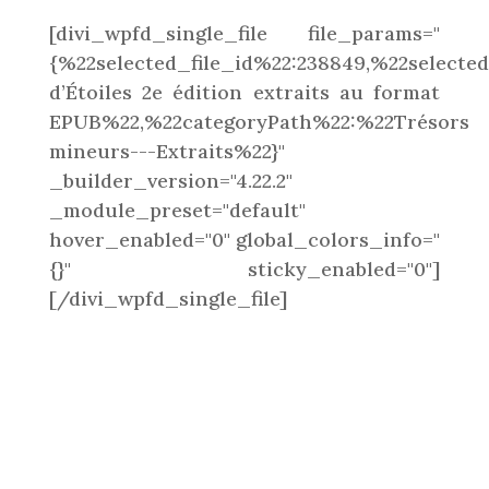
[divi_wpfd_single_file file_params="
{%22selected_file_id%22:238849,%22select
d’Étoiles 2e édition extraits au format
EPUB%22,%22categoryPath%22:%22Trésors
mineurs---Extraits%22}"
_builder_version="4.22.2"
_module_preset="default"
hover_enabled="0" global_colors_info="
{}" sticky_enabled="0"]
[/divi_wpfd_single_file]