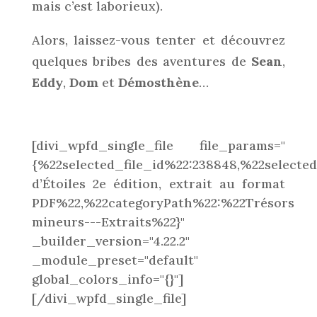
mais c’est laborieux).
Alors, laissez-vous tenter et découvrez
quelques bribes des aventures de
Sean
,
Eddy
,
Dom
et
Démosthène
…
[divi_wpfd_single_file file_params="
{%22selected_file_id%22:238848,%22select
d’Étoiles 2e édition, extrait au format
PDF%22,%22categoryPath%22:%22Trésors
mineurs---Extraits%22}"
_builder_version="4.22.2"
_module_preset="default"
global_colors_info="{}"]
[/divi_wpfd_single_file]