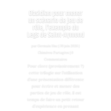
Obsidian pour mener
un scénario de jeu de
rôle, l’exemple du
Legs de Saint-Aymond
par
Germain Huc
|
30 juin 2026
|
Chimères Partagées
| 0
Commentaires
Pour clore (provisoirement ?)
cette trilogie sur l’utilisation
d’une présentation différente
pour écrire et mener des
parties de jeu de rôle, il est
temps de faire un petit retour
d’expérience en prenant