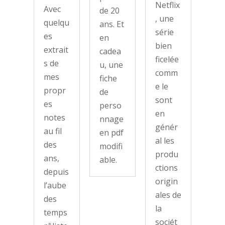
Netflix
Avec
de 20
, une
quelqu
ans. Et
série
es
en
bien
extrait
cadea
ficelée
s de
u, une
comm
mes
fiche
e le
propr
de
sont
es
perso
en
notes
nnage
génér
au fil
en pdf
al les
des
modifi
produ
ans,
able.
ctions
depuis
origin
l’aube
ales de
des
la
temps
sociét