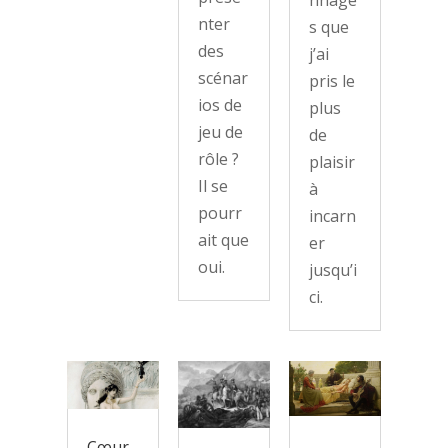
nter
s que
des
j’ai
scénar
pris le
ios de
plus
jeu de
de
rôle ?
plaisir
Il se
à
pourr
incarn
ait que
er
oui.
jusqu’i
ci.
Cœur