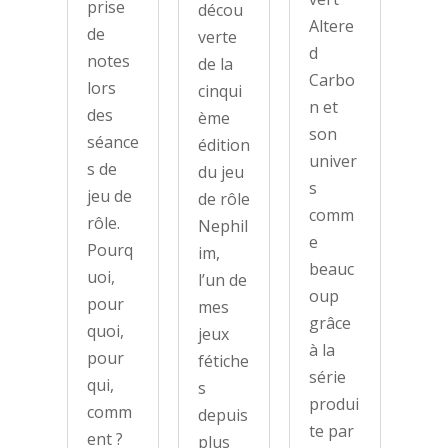
prise
décou
Altere
de
verte
d
notes
de la
Carbo
lors
cinqui
n et
des
ème
son
séance
édition
univer
s de
du jeu
s
jeu de
de rôle
comm
rôle.
Nephil
e
Pourq
im,
beauc
uoi,
l’un de
oup
pour
mes
grâce
quoi,
jeux
à la
pour
fétiche
série
qui,
s
produi
comm
depuis
te par
ent ?
plus