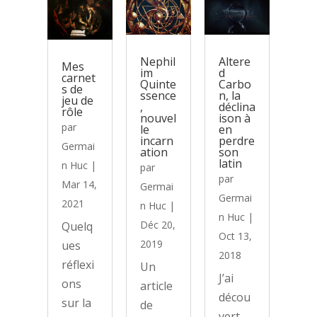
Altere
Nephil
Mes
d
im
carnet
Carbo
Quinte
s de
n, la
ssence
jeu de
déclina
,
rôle
ison à
nouvel
par
en
le
perdre
incarn
Germai
son
ation
latin
n Huc
|
par
par
Mar 14,
Germai
Germai
2021
n Huc
|
n Huc
|
Déc 20,
Quelq
Oct 13,
2019
ues
2018
réflexi
Un
J’ai
ons
article
décou
sur la
de
vert