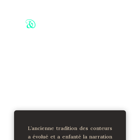
Univers de jeu de rôle
Parce que l’imaginaire peut aussi se partager
pour créer ensemble.
Une autre réalité
L’ancienne tradition des conteurs
a évolué et a enfanté la narration