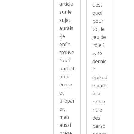
article
c’est
sur le
quoi
sujet,
pour
aurais
toi, le
-je
jeu de
enfin
rôle ?
trouvé
», ce
l’outil
dernie
parfait
r
pour
épisod
écrire
e part
et
à la
prépar
renco
er,
ntre
mais
des
aussi
perso
prése
nnage