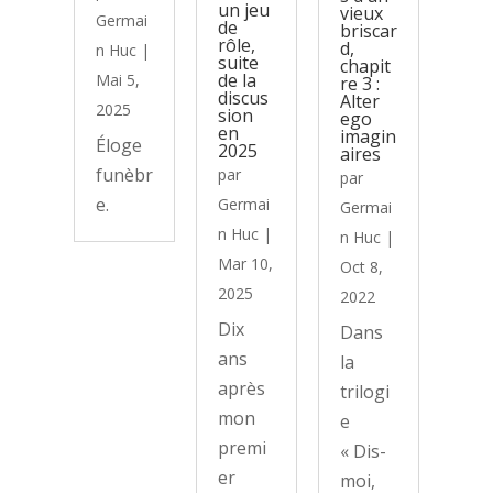
un jeu
vieux
Germai
de
briscar
rôle,
d,
n Huc
|
suite
chapit
de la
Mai 5,
re 3 :
discus
Alter
2025
sion
ego
en
imagin
Éloge
2025
aires
funèbr
par
par
e.
Germai
Germai
n Huc
|
n Huc
|
Mar 10,
Oct 8,
2025
2022
Dix
Dans
ans
la
après
trilogi
mon
e
premi
« Dis-
er
moi,