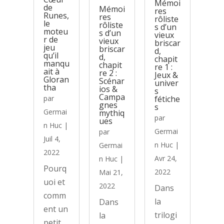
Mémoi
de
Mémoi
res
Runes,
res
rôliste
le
rôliste
s d’un
moteu
s d’un
vieux
r de
vieux
briscar
jeu
briscar
d,
qu’il
d,
chapit
manqu
chapit
re 1 :
ait à
re 2 :
Jeux &
Gloran
Scénar
univer
tha
ios &
s
Campa
par
fétiche
gnes
s
Germai
mythiq
par
ues
n Huc
|
Germai
par
Juil 4,
n Huc
|
Germai
2022
Avr 24,
n Huc
|
Pourq
2022
Mai 21,
uoi et
2022
Dans
comm
la
Dans
ent un
trilogi
la
petit