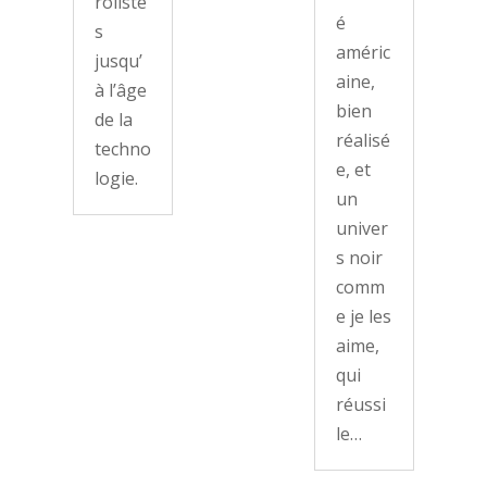
rôliste
é
s
améric
jusqu’
aine,
à l’âge
bien
de la
réalisé
techno
e, et
logie.
un
univer
s noir
comm
e je les
aime,
qui
réussi
le…