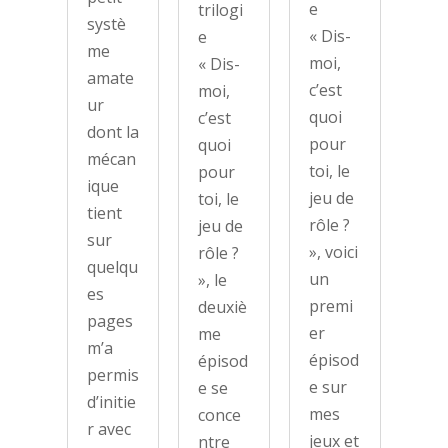
e
trilogi
systè
« Dis-
e
me
moi,
« Dis-
amate
c’est
moi,
ur
quoi
c’est
dont la
pour
quoi
mécan
toi, le
pour
ique
jeu de
toi, le
tient
rôle ?
jeu de
sur
», voici
rôle ?
quelqu
un
», le
es
premi
deuxiè
pages
er
me
m’a
épisod
épisod
permis
e sur
e se
d’initie
mes
conce
r avec
jeux et
ntre