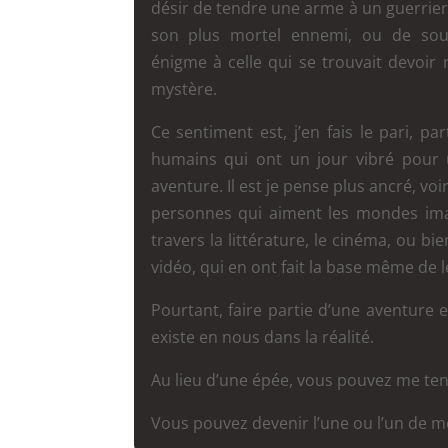
désir de tendre une arme à un guerrier 
son plus mortel ennemi, ou de souff
énigme à celle qui se trouvait devoi
mystère.
Ce sentiment est, j’en fais le pari, pa
humains qui ont un jour vibré pour 
aventure. Il est je pense plus ancré, voi
personnes qui aiment les mondes imag
travers la littérature, le cinéma, ou bie
vidéo, qui en ont fait la base même de
Pourtant, faire partie d’une aventure 
existe en nous dans la réalité.
Au lieu d’une épée, vous pouvez me te
Vous pouvez devenir l’une ou l’un de 