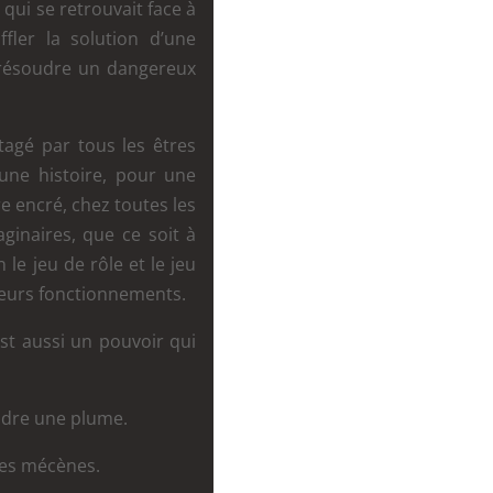
qui se retrouvait face à
ler la solution d’une
r résoudre un dangereux
rtagé par tous les êtres
une histoire, pour une
re encré, chez toutes les
inaires, que ce soit à
n le jeu de rôle et le jeu
 leurs fonctionnements.
est aussi un pouvoir qui
ndre une plume.
mes mécènes.