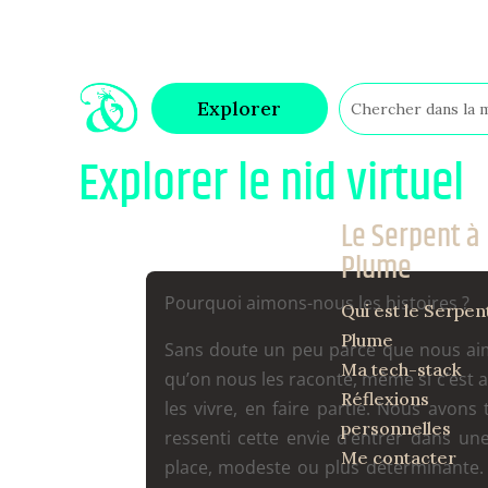
Explorer
Explorer le nid virtuel
Le Serpent à
Plume
Pourquoi aimons-nous les histoires ?
Qui est le Serpen
Plume
Sans doute un peu parce que nous ai
Ma tech-stack
qu’on nous les raconte, même si c’est a
Réflexions
les vivre, en faire partie. Nous avons
personnelles
ressenti cette envie d’entrer dans une
Me contacter
place, modeste ou plus déterminante.