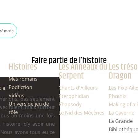
Le Nid des Mécènes
Faire partie de l’histoire
Histoires
Les Anneaux du
Les tréso
Serpent
Dragon
Mes romans
Podfiction
Chants d'Ailleurs
Les Pixe-Aile
t à
Vidéos
Pterophidian
Phœnix
merions, pas seulement
Univers de jeu de
Rhapsody
Making of a
vec talent, mais surtout
rôle
Le Nid des Mécènes
La Caverne
 tous au moins une fois
La Grande
 histoire, d’y avoir une
Bibliothéqu
 Nous avons tous eu ce