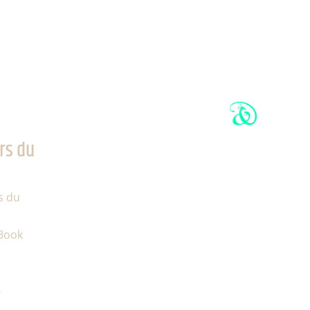
rs du
s du
 Book
e